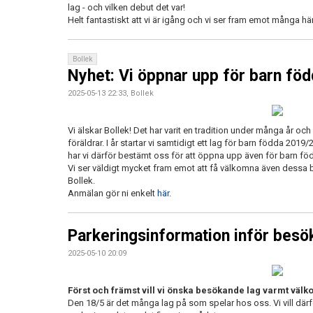
lag - och vilken debut det var!
Helt fantastiskt att vi är igång och vi ser fram emot många hä
Bollek
Nyhet: Vi öppnar upp för barn föd
2025-05-13 22:33, Bollek
Vi älskar Bollek! Det har varit en tradition under många år och
föräldrar. I år startar vi samtidigt ett lag för barn födda 2019/2
har vi därför bestämt oss för att öppna upp även för barn fö
Vi ser väldigt mycket fram emot att få välkomna även dessa ba
Bollek.
Anmälan gör ni enkelt
här
.
Parkeringsinformation inför besö
2025-05-10 20:09
Först och främst vill vi önska besökande lag varmt välko
Den 18/5 är det många lag på som spelar hos oss. Vi vill därf