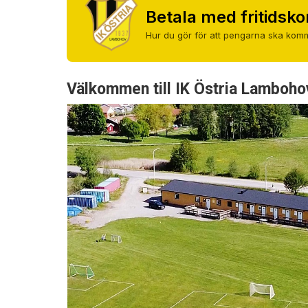
Betala med fritidsko
Hur du gör för att pengarna ska komm
Välkommen till IK Östria Lamboho