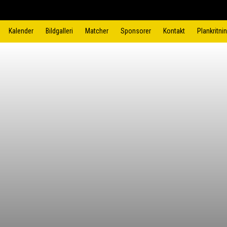
Kalender
Bildgalleri
Matcher
Sponsorer
Kontakt
Plankritni