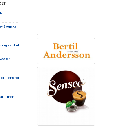
DET
OK
 av Svenska
ring av idrott
veckan i
drottens roll
ngar – men