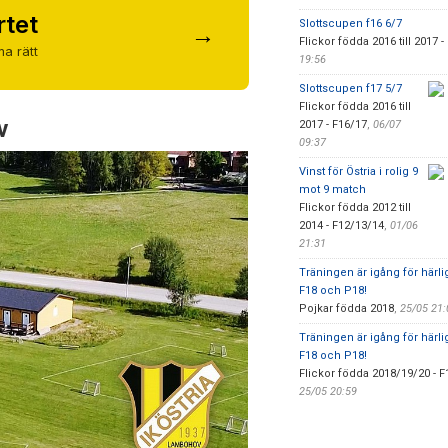
rtet
Slottscupen f16 6/7
→
Flickor födda 2016 till 2017 -
a rätt
19:56
Slottscupen f17 5/7
Flickor födda 2016 till
v
2017 - F16/17
,
06/07
09:37
Vinst för Östria i rolig 9
mot 9 match
Flickor födda 2012 till
2014 - F12/13/14
,
01/06
21:31
Träningen är igång för härl
F18 och P18!
Pojkar födda 2018
,
25/05 21
Träningen är igång för härl
F18 och P18!
Flickor födda 2018/19/20 - F
25/05 20:59