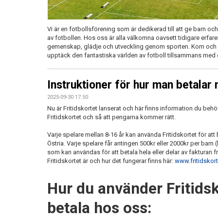
Vi är en fotbollsförening som är dedikerad till att ge barn o
av fotbollen. Hos oss är alla välkomna oavsett tidigare erfarenh
gemenskap, glädje och utveckling genom sporten. Kom och de
upptäck den fantastiska världen av fotboll tillsammans med
Instruktioner för hur man betalar 
2025-09-30 17:50
Nu är Fritidskortet lanserat och här finns information du beh
Fritidskortet och så att pengarna kommer rätt.
Varje spelare mellan 8-16 år kan använda Fritidskortet för att b
Östria. Varje spelare får antingen 500kr eller 2000kr per ba
som kan användas för att betala hela eller delar av fakturan 
Fritidskortet är och hur det fungerar finns här:
www.fritidskort
Hur du använder Fritidsk
betala hos oss: