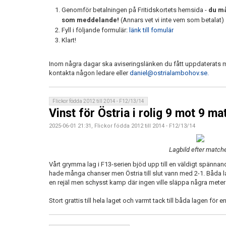
Genomför betalningen på Fritidskortets hemsida -
du m
som meddelande!
(Annars vet vi inte vem som betalat)
Fyll i följande formulär:
länk till fomulär
Klart!
Inom några dagar ska aviseringslänken du fått uppdaterats m
kontakta någon ledare eller
daniel@ostrialambohov.se.
Flickor födda 2012 till 2014 - F12/13/14
Vinst för Östria i rolig 9 mot 9 ma
2025-06-01 21:31, Flickor födda 2012 till 2014 - F12/13/14
Lagbild efter match
Vårt grymma lag i F13-serien bjöd upp till en väldigt spänna
hade många chanser men Östria till slut vann med 2-1. Båda l
en rejäl men schysst kamp där ingen ville släppa några meter
Stort grattis till hela laget och varmt tack till båda lagen för