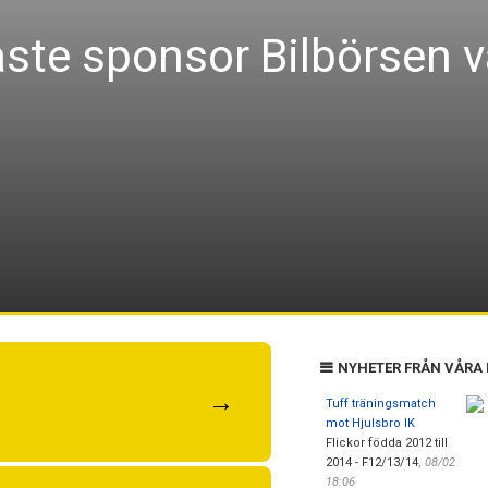
naste sponsor Bilbörsen
NYHETER FRÅN VÅRA
→
Tuff träningsmatch
mot Hjulsbro IK
Flickor födda 2012 till
2014 - F12/13/14
,
08/02
18:06