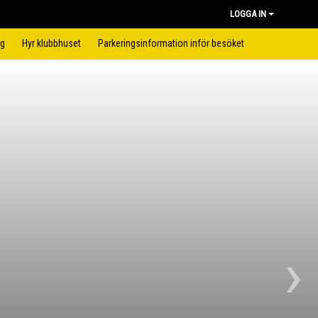
LOGGA IN
ng
Hyr klubbhuset
Parkeringsinformation inför besöket
›