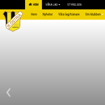
HEM
VÅRA LAG
STYRELSEN
Hem
Nyheter
Våra lag/tränare
Om klubben
‹