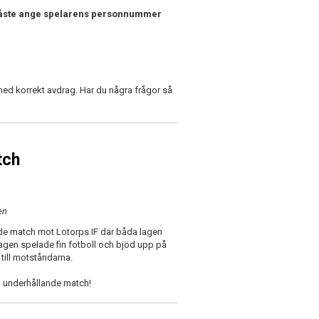
åste ange spelarens personnummer
ed korrekt avdrag. Har du några frågor så
tch
en
nde match mot Lotorps IF där båda lagen
agen spelade fin fotboll och bjöd upp på
 till motståndarna.
 en underhållande match!