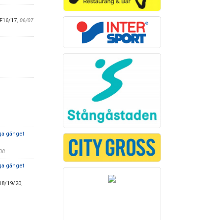
 F16/17
,
06/07
iga gänget
:08
iga gänget
18/19/20
,