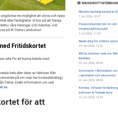
RIKSIDROTTSFÖRBUN
Mycket olyckligt beslut av I
ch ungdomar en möjlighet att utöva och njuta
7 Jul 2026, 18:57
et eller färdigheter. Vi tror på att främja
Parainnebandyn blir en del
lta i våra träningar och matcher, och
Innebandyförbundet
 oss på IK Östria Lambohov!
2 Jul 2026, 11:00
Nästa steg för enklare spons
med Fritidskortet
23 Jun 2026, 12:56
Allt du behöver veta om SM-
över veta för att kunna betala med
Karlstad
22 Jun 2026, 09:00
Seminarier i Almedalen om i
etala hela eller delar av fakturan från
i samhället och ekonomin
rn (beroende på om man har bostadsbidrag)
22 Jun 2026, 08:00
från Östria. Exakt information om vad
et.se
Krönika: Infriade förväntni
behoven är fortsatt stora
15 Jun 2026, 12:33
ortet för att