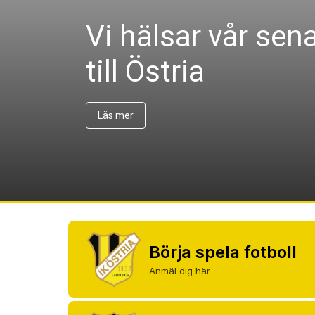
Vi hälsar vår se
till Östria
Börja spela fotboll
Anmäl dig här